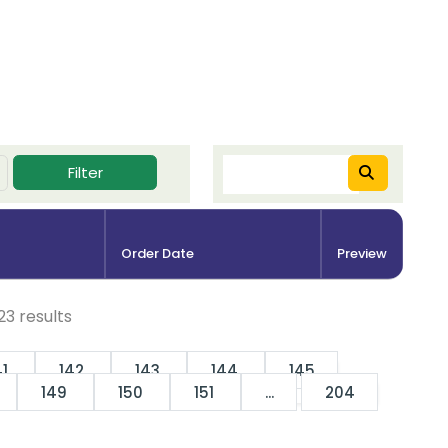
Filter
Order Date
Preview
23
results
41
142
143
144
145
149
150
151
...
204