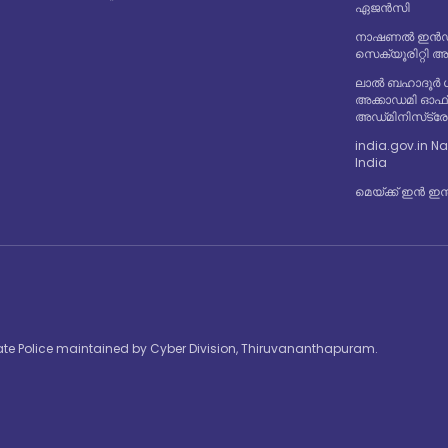
ഏജൻസി
നാഷണൽ ഇൻഡസ
സെക്യൂരിറ്റി 
ലാൽ ബഹാദൂർ 
അക്കാഡമി ഓഫ
അഡ്‌മിനിസ്‌ട്
india.gov.in Na
India
മെയ്ക്ക് ഇൻ ഇന
State Police maintained by Cyber Division, Thiruvananthapuram.