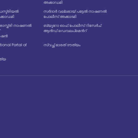
അക്കാഡമി
്ട്രിയൽ
സർദാർ വല്ലഭായ് പട്ടേൽ നാഷണൽ
അക്കാഡമി
പോലീസ് അക്കാദമി
ശാസ്ത്രി നാഷണൽ
ബ്യൂറോ ഓഫ് പോലീസ് റിസേർച്
്
ആൻഡ് ഡെവലപ്മെൻറ്
രേഷൻ
tional Portal of
സ്വച്ഛ് ഭാരത് ദൗത്യം
്ത്യ