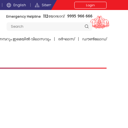
English
Sitemap
Login
112
Emergency Helpline
9995 966 666
യോദ്ധാവ്
മ്പറും ഇമെയില്‍ വിലാസവും
ദര്‍ഘാസ്
ഡൗൺലോഡ്