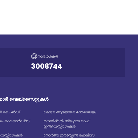
സന്ദർശകർ
3008744
ക്കാർ വെബ്സൈറ്റുകൾ
ത്യൻ ചൈൽഡ്
കേന്ദ്ര ആഭ്യന്തര മന്ത്രാലയം
 റെക്കോർഡ്‌സ്
സെൻട്രൽ ബ്യൂറോ ഓഫ്
ഇൻവെസ്റ്റിഗേഷൻ
്റ്റിഗേഷൻ
നോർത്ത് ഈസ്റ്റേൺ പോലീസ്