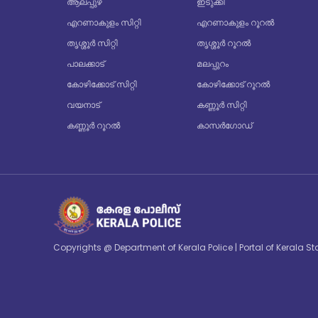
ആലപ്പുഴ
ഇടുക്കി
എറണാകുളം സിറ്റി
എറണാകുളം റൂറൽ
തൃശ്ശൂർ സിറ്റി
തൃശ്ശൂർ റൂറൽ
പാലക്കാട്
മലപ്പുറം
കോഴിക്കോട് സിറ്റി
കോഴിക്കോട് റൂറൽ
വയനാട്
കണ്ണൂർ സിറ്റി
കണ്ണൂർ റൂറൽ
കാസർഗോഡ്
Copyrights @ Department of Kerala Police | Portal of Kerala 