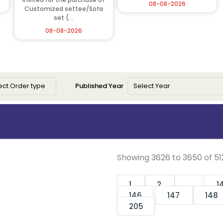
08-08-2026
Customized settee/Sofa
set (...
08-08-2026
Published Year
Showing
3626
to
3650
of
51
1
2
...
1
146
147
148
205