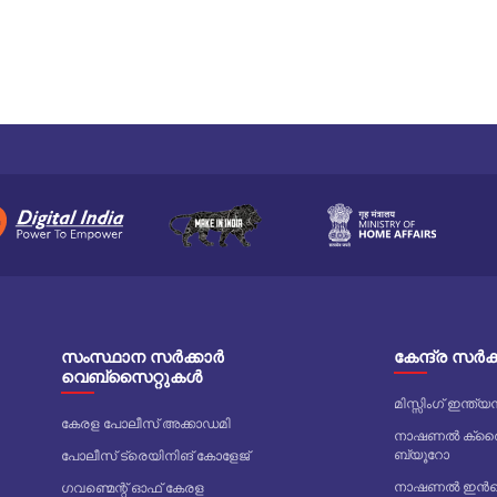
സംസ്ഥാന സർക്കാർ
കേന്ദ്ര സർ
വെബ്സൈറ്റുകൾ
മിസ്സിംഗ് ഇന്
കേരള പോലീസ് അക്കാഡമി
നാഷണൽ ക്രൈം
ബ്യൂറോ
പോലീസ് ട്രെയിനിങ് കോളേജ്
നാഷണൽ ഇൻവെസ
ഗവണ്മെന്റ് ഓഫ് കേരള