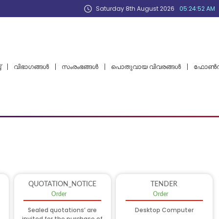
Saturday 8th August 2026
05:24:52 AM
്
വിഭാഗങ്ങള്‍
സംരംഭങ്ങൾ
പൊതുവായ വിവരങ്ങള്‍
ഫോണ്‍ന
QUOTATION_NOTICE
TENDER
Order
Order
Sealed quotations’ are
Desktop Computer
invited for the purchase of