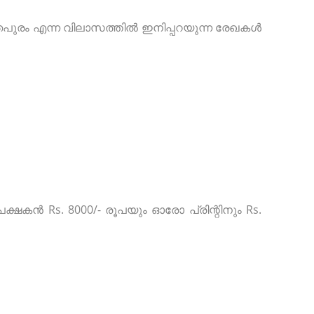
്തപുരം എന്ന വിലാസത്തിൽ ഇനിപ്പറയുന്ന രേഖകൾ
േക്ഷകൻ Rs. 8000/- രൂപയും ഓരോ പ്രിന്റിനും Rs.