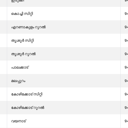
ഇടുക്കി
9
കൊച്ചി സിറ്റി
9
എറണാകുളം റൂറൽ
9
തൃശൂർ സിറ്റി
9
തൃശൂർ റൂറൽ
9
പാലക്കാട്
9
മലപ്പുറം
9
കോഴിക്കോട് സിറ്റി
9
കോഴിക്കോട് റൂറൽ
9
വയനാട്
9