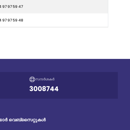
4 97 97 59 47
4 97 97 59 48
സന്ദർശകർ
3008744
ക്കാർ വെബ്സൈറ്റുകൾ