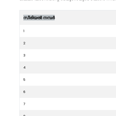
സീരിയൽ നമ്പർ
1
2
3
4
5
6
7