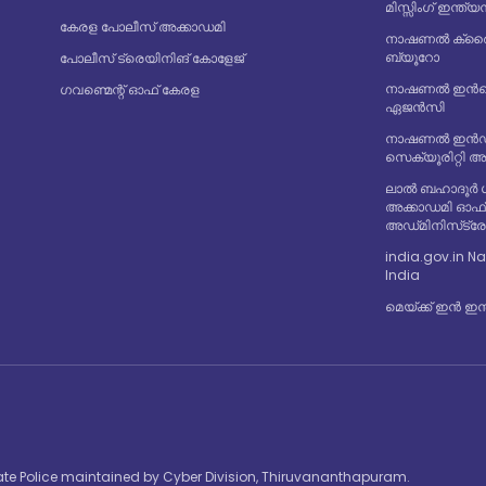
മിസ്സിംഗ് ഇന്
കേരള പോലീസ് അക്കാഡമി
നാഷണൽ ക്രൈം
ബ്യൂറോ
പോലീസ് ട്രെയിനിങ് കോളേജ്
നാഷണൽ ഇൻവെസ
ഗവണ്മെന്റ് ഓഫ് കേരള
ഏജൻസി
നാഷണൽ ഇൻഡസ
സെക്യൂരിറ്റി 
ലാൽ ബഹാദൂർ 
അക്കാഡമി ഓഫ
അഡ്‌മിനിസ്‌ട്
india.gov.in Na
India
മെയ്ക്ക് ഇൻ ഇന
State Police maintained by Cyber Division, Thiruvananthapuram.