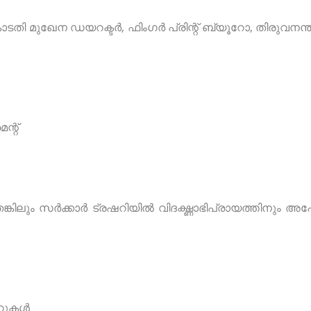
ടതി മുഖേന ഡയറക്ടർ, ഫിംഗർ പ്രിന്റ് ബ്യൂറോ, തിരുവനന
്റ്
്കിലും സർക്കാർ ട്രഷറിയിൽ വിദഗ്ദ്ധാഭിപ്രായത്തിനും അപ
പറുകൾ