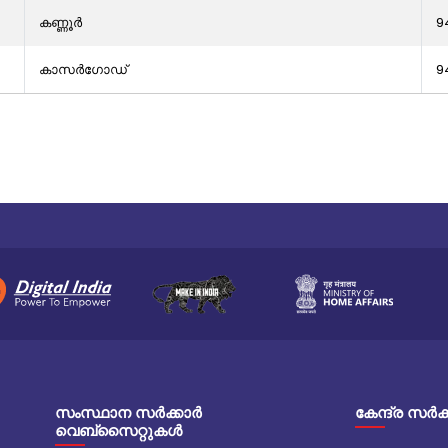
കണ്ണൂർ
9
കാസർഗോഡ്
9
സംസ്ഥാന സർക്കാർ
കേന്ദ്ര സർ
വെബ്സൈറ്റുകൾ