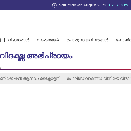
Saturday 8th August 2026
07:16:26 PM
്
വിഭാഗങ്ങള്‍
സംരംഭങ്ങൾ
പൊതുവായ വിവരങ്ങള്‍
ഫോണ്‍ന
ദഗ്ദ്ധ അഭിപ്രായം
ം
ണിക്കേഷൻ ആൻഡ് ടെക്നോളജി
പോലീസ് വാര്‍ത്ത‍ാ വിനിമയ വിഭാ