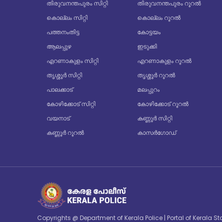
തിരുവനന്തപുരം സിറ്റി
തിരുവനന്തപുരം റൂറൽ
കൊല്ലം സിറ്റി
കൊല്ലം റൂറൽ
പത്തനംതിട്ട
കോട്ടയം
ആലപ്പുഴ
ഇടുക്കി
എറണാകുളം സിറ്റി
എറണാകുളം റൂറൽ
തൃശ്ശൂർ സിറ്റി
തൃശ്ശൂർ റൂറൽ
പാലക്കാട്
മലപ്പുറം
കോഴിക്കോട് സിറ്റി
കോഴിക്കോട് റൂറൽ
വയനാട്
കണ്ണൂർ സിറ്റി
കണ്ണൂർ റൂറൽ
കാസർഗോഡ്
Copyrights @ Department of Kerala Police | Portal of Kerala 