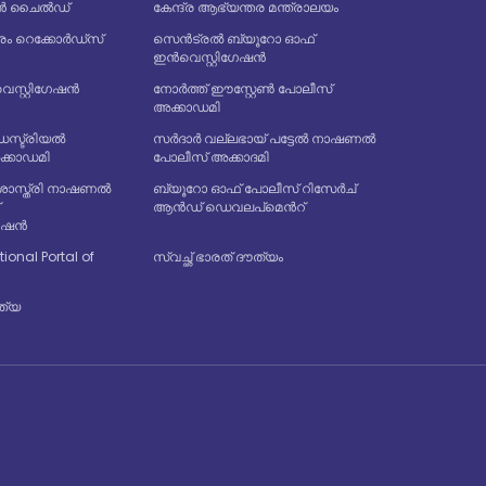
ത്യൻ ചൈൽഡ്
കേന്ദ്ര ആഭ്യന്തര മന്ത്രാലയം
 റെക്കോർഡ്‌സ്
സെൻട്രൽ ബ്യൂറോ ഓഫ്
ഇൻവെസ്റ്റിഗേഷൻ
്റ്റിഗേഷൻ
നോർത്ത് ഈസ്റ്റേൺ പോലീസ്
അക്കാഡമി
്ട്രിയൽ
സർദാർ വല്ലഭായ് പട്ടേൽ നാഷണൽ
അക്കാഡമി
പോലീസ് അക്കാദമി
ശാസ്ത്രി നാഷണൽ
ബ്യൂറോ ഓഫ് പോലീസ് റിസേർച്
്
ആൻഡ് ഡെവലപ്മെൻറ്
രേഷൻ
tional Portal of
സ്വച്ഛ് ഭാരത് ദൗത്യം
്ത്യ