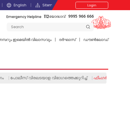
English
Sitemap
Login
112
Emergency Helpline
9995 966 666
യോദ്ധാവ്
മ്പറും ഇമെയില്‍ വിലാസവും
ദര്‍ഘാസ്
ഡൗൺലോഡ്
ഗം
പോലീസ് വിരലടയാള വിഭാഗത്തെക്കുറിച്ച്
ഫിംഗർ പ്രിന്റ് ബ