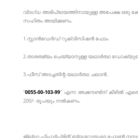
വിദഗ്ധ അഭിപ്രായത്തിനായുള്ള അപേക്ഷ ഒരു കോ
സഹിതം അയിക്കണം.
1.സ്റ്റാൻഡേർഡ് റുക്വിസിഷൻ ഫോം
2.താരതമ്യം ചെയ്യാനുള്ള യഥാർത്ഥ ഡോക്യുമെന
3.ഫീസ് അടച്ചതിന്റ യഥാർത്ഥ ചലാൻ.
"
0055-00-103-99
" എന്ന അക്കൗണ്ടിന് കീഴിൽ ഏതെങ
200/- രൂപയും നൽകണം.
ജില്ലാ ഫിംഗർപ്രിന്റ് ബ്യൂറോയുടെ ഫോൺ നമ്