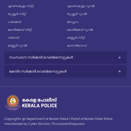
എറണാകുളം സിറ്റി
എറണാകുളം റൂറൽ
തൃശ്ശൂർ സിറ്റി
തൃശ്ശൂർ റൂറൽ
പാലക്കാട്
മലപ്പുറം
കോഴിക്കോട് സിറ്റി
കോഴിക്കോട് റൂറൽ
വയനാട്
കണ്ണൂർ സിറ്റി
കണ്ണൂർ റൂറൽ
കാസർഗോഡ്
സംസ്ഥാന സർക്കാർ വെബ്സൈറ്റുകൾ
കേന്ദ്ര സർക്കാർ വെബ്സൈറ്റുകൾ
Copyrights @ Department of Kerala Police | Portal of Kerala State Police
maintained by Cyber Division, Thiruvananthapuram.