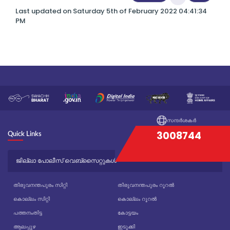
Last updated on Saturday 5th of February 2022 04:41:34
PM
സന്ദർശകർ
3008744
Quick Links
ജില്ലാ പോലീസ് വെബ്സൈറ്റുകൾ
തിരുവനന്തപുരം സിറ്റി
തിരുവനന്തപുരം റൂറൽ
കൊല്ലം സിറ്റി
കൊല്ലം റൂറൽ
പത്തനംതിട്ട
കോട്ടയം
ആലപ്പുഴ
ഇടുക്കി