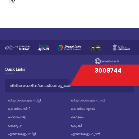
PM
സന്ദർശകർ
3008744
Quick Links
ജില്ലാ പോലീസ് വെബ്സൈറ്റുകൾ
തിരുവനന്തപുരം സിറ്റി
തിരുവനന്തപുരം റൂറൽ
കൊല്ലം സിറ്റി
കൊല്ലം റൂറൽ
പത്തനംതിട്ട
കോട്ടയം
ആലപ്പുഴ
ഇടുക്കി
എറണാകുളം സിറ്റി
എറണാകുളം റൂറൽ