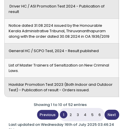
Driver HC / ASI Promotion Test 2024 - Publication of
Re
result
Notice dated 31.08.2024 issued by the Honourable
Re
Kerala Administrative Tribunal, Thiruvananthapuram
along with the order dated 30.08.2024 in OA 1936/2019
Re
General HC / SCPO Test, 2024 - Result published
List of Master Trainers of Sensitization on New Criminal
Re
Laws.
Havildar Promotion Test 2023 (Both Indoor and Outdoor
Re
Test) - Publication of result - Orders issued.
Showing 1 to 10 of 52 entries
1
2
3
4
5
6
Previous
Next
Last updated on Wednesday 16th of July 2025 03:46:24