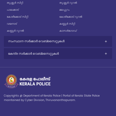
തൃശ്ശൂർ സിറ്റി
തൃശ്ശൂർ റൂറൽ
പാലക്കാട്
മലപ്പുറം
കോഴിക്കോട് സിറ്റി
കോഴിക്കോട് റൂറൽ
വയനാട്
കണ്ണൂർ സിറ്റി
കണ്ണൂർ റൂറൽ
കാസർഗോഡ്
സംസ്ഥാന സർക്കാർ വെബ്സൈറ്റുകൾ
കേന്ദ്ര സർക്കാർ വെബ്സൈറ്റുകൾ
Copyrights @ Department of Kerala Police | Portal of Kerala State Police
maintained by Cyber Division, Thiruvananthapuram.