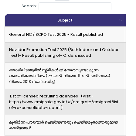
Search:
Subject
Re
Re
General HC / SCPO Test 2025 - Result published
Havildar Promotion Test 2025 (Both Indoor and Outdoor
Re
Test)- Result publishing of- Orders issued
തൊഴിലിടങ്ങളിൽ സ്ത്രീകൾക്ക് നേരെയുണ്ടാകുന്ന
Re
ലൈംഗികാതിക്രമം (തടയൽ, നിരോധിക്കൽ, പരിഹാരം)
നിയമം 2013 സംബന്ധിച്ച്
List of licensed recruiting agencies (Visit -
Re
https://www.emigrate.gov.in/#/emigrate/emigrant/list-
of-ra-consolidate-report )
മുതിർന്ന പൗരന്മാർ ചെയ്യേണ്ടതും ചെയ്യരുതാത്തതുമായ
Re
കാര്യങ്ങൾ