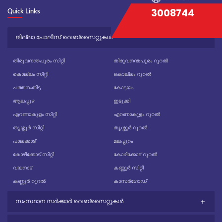
3008744
Quick Links
ജില്ലാ പോലീസ് വെബ്സൈറ്റുകൾ
തിരുവനന്തപുരം സിറ്റി
തിരുവനന്തപുരം റൂറൽ
കൊല്ലം സിറ്റി
കൊല്ലം റൂറൽ
പത്തനംതിട്ട
കോട്ടയം
ആലപ്പുഴ
ഇടുക്കി
എറണാകുളം സിറ്റി
എറണാകുളം റൂറൽ
തൃശ്ശൂർ സിറ്റി
തൃശ്ശൂർ റൂറൽ
പാലക്കാട്
മലപ്പുറം
കോഴിക്കോട് സിറ്റി
കോഴിക്കോട് റൂറൽ
വയനാട്
കണ്ണൂർ സിറ്റി
കണ്ണൂർ റൂറൽ
കാസർഗോഡ്
സംസ്ഥാന സർക്കാർ വെബ്സൈറ്റുകൾ