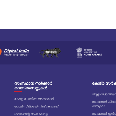
സംസ്ഥാന സർക്കാർ
കേന്ദ്ര സർ
വെബ്സൈറ്റുകൾ
മിസ്സിംഗ് ഇന്
കേരള പോലീസ് അക്കാഡമി
നാഷണൽ ക്രൈം
ബ്യൂറോ
പോലീസ് ട്രെയിനിങ് കോളേജ്
നാഷണൽ ഇൻവെസ
ഗവണ്മെന്റ് ഓഫ് കേരള