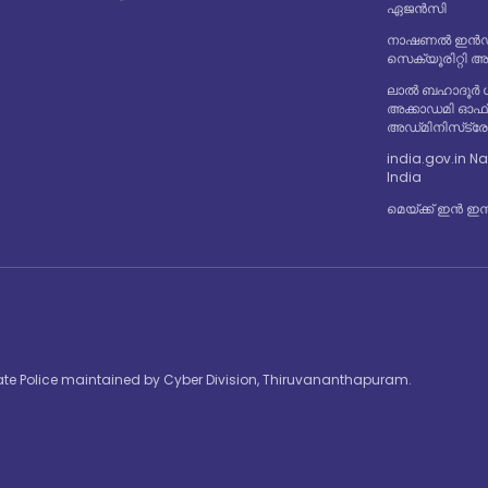
ഏജൻസി
നാഷണൽ ഇൻഡസ
സെക്യൂരിറ്റി 
ലാൽ ബഹാദൂർ 
അക്കാഡമി ഓഫ
അഡ്‌മിനിസ്‌ട്
india.gov.in Na
India
മെയ്ക്ക് ഇൻ ഇന
State Police maintained by Cyber Division, Thiruvananthapuram.