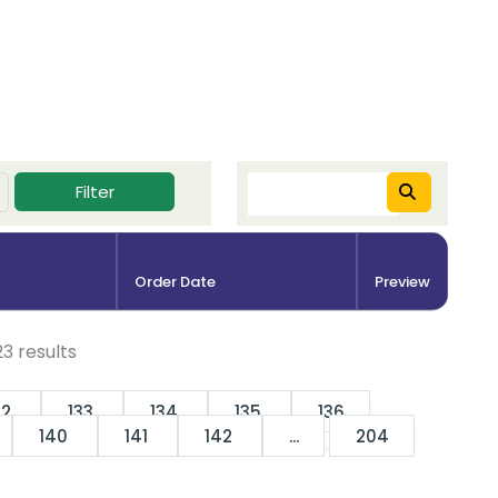
Filter
Order Date
Preview
23
results
32
133
134
135
136
140
141
142
...
204