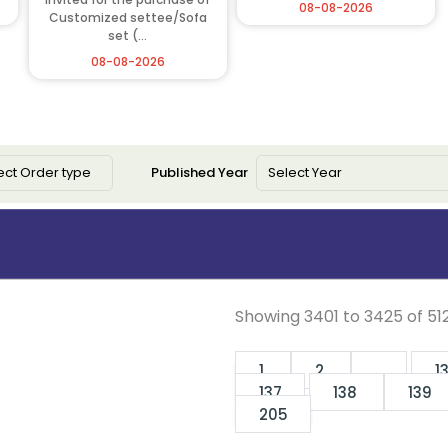
08-08-2026
Customized settee/Sofa
set (...
08-08-2026
Published Year
Showing
3401
to
3425
of
51
1
2
...
1
137
138
139
205