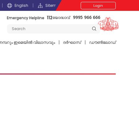
English
Sitemap
Login
112
Emergency Helpline
9995 966 666
യോദ്ധാവ്
മ്പറും ഇമെയില്‍ വിലാസവും
ദര്‍ഘാസ്
ഡൗൺലോഡ്