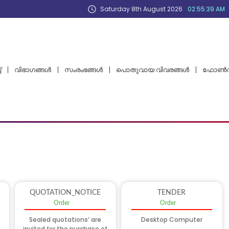
Saturday 8th August 2026
02:55:39 AM
്
വിഭാഗങ്ങള്‍
സംരംഭങ്ങൾ
പൊതുവായ വിവരങ്ങള്‍
ഫോണ്‍ന
QUOTATION_NOTICE
TENDER
Order
Order
Sealed quotations’ are
Desktop Computer
invited for the purchase of