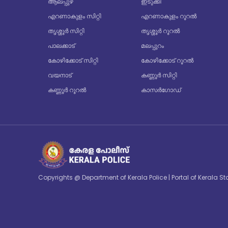
ആലപ്പുഴ
ഇടുക്കി
എറണാകുളം സിറ്റി
എറണാകുളം റൂറൽ
തൃശ്ശൂർ സിറ്റി
തൃശ്ശൂർ റൂറൽ
പാലക്കാട്
മലപ്പുറം
കോഴിക്കോട് സിറ്റി
കോഴിക്കോട് റൂറൽ
വയനാട്
കണ്ണൂർ സിറ്റി
കണ്ണൂർ റൂറൽ
കാസർഗോഡ്
Copyrights @ Department of Kerala Police | Portal of Kerala 