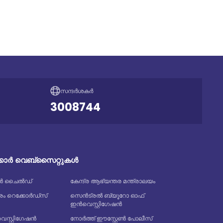
സന്ദർശകർ
3008744
ക്കാർ വെബ്സൈറ്റുകൾ
ത്യൻ ചൈൽഡ്
കേന്ദ്ര ആഭ്യന്തര മന്ത്രാലയം
 റെക്കോർഡ്‌സ്
സെൻട്രൽ ബ്യൂറോ ഓഫ്
ഇൻവെസ്റ്റിഗേഷൻ
്റ്റിഗേഷൻ
നോർത്ത് ഈസ്റ്റേൺ പോലീസ്