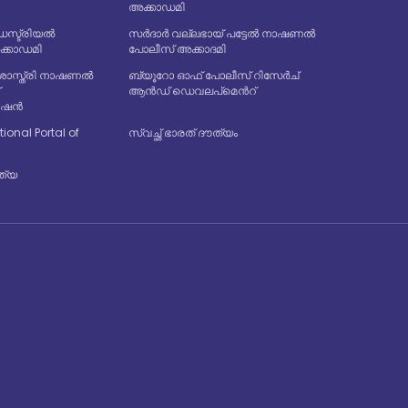
അക്കാഡമി
്ട്രിയൽ
സർദാർ വല്ലഭായ് പട്ടേൽ നാഷണൽ
അക്കാഡമി
പോലീസ് അക്കാദമി
ശാസ്ത്രി നാഷണൽ
ബ്യൂറോ ഓഫ് പോലീസ് റിസേർച്
്
ആൻഡ് ഡെവലപ്മെൻറ്
രേഷൻ
tional Portal of
സ്വച്ഛ് ഭാരത് ദൗത്യം
്ത്യ