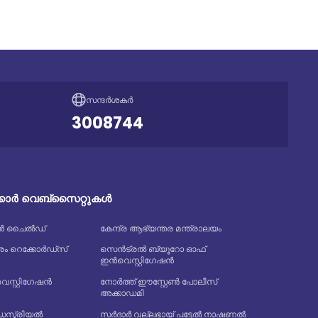
സന്ദർശകർ
3008744
ക്കാർ വെബ്സൈറ്റുകൾ
ത്യൻ ചൈൽഡ്
കേന്ദ്ര ആഭ്യന്തര മന്ത്രാലയം
 റെക്കോർഡ്‌സ്
സെൻട്രൽ ബ്യൂറോ ഓഫ്
ഇൻവെസ്റ്റിഗേഷൻ
്റ്റിഗേഷൻ
നോർത്ത് ഈസ്റ്റേൺ പോലീസ്
അക്കാഡമി
്ട്രിയൽ
സർദാർ വല്ലഭായ് പട്ടേൽ നാഷണൽ