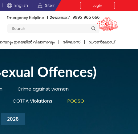
English
Sitemap
Login
112
Emergency Helpline
9995 966 666
യോദ്ധാവ്
മ്പറും ഇമെയില്‍ വിലാസവും
ദര്‍ഘാസ്
ഡൗൺലോഡ്
exual Offences)
n
Crime against women
COTPA Violations
POCSO
2026