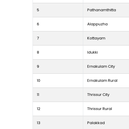
5
Pathanamthitta
6
Alappuzha
7
Kottayam
8
Idukki
9
Ernakulam City
10
Ernakulam Rural
11
Thrissur City
12
Thrissur Rural
13
Palakkad