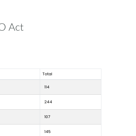
SO Act
Total
114
244
107
145