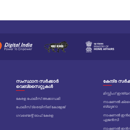
സംസ്ഥാന സർക്കാർ
കേന്ദ്ര സർ
വെബ്സൈറ്റുകൾ
മിസ്സിംഗ് ഇന്
കേരള പോലീസ് അക്കാഡമി
നാഷണൽ ക്രൈം
ബ്യൂറോ
പോലീസ് ട്രെയിനിങ് കോളേജ്
നാഷണൽ ഇൻവെസ
ഗവണ്മെന്റ് ഓഫ് കേരള
ഏജൻസി
നാഷണൽ ഇൻഡസ