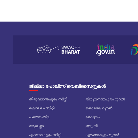
ജില്ലാ പോലീസ് വെബ്സൈറ്റുകൾ
തിരുവനന്തപുരം സിറ്റി
തിരുവനന്തപുരം റൂറൽ
കൊല്ലം സിറ്റി
കൊല്ലം റൂറൽ
പത്തനംതിട്ട
കോട്ടയം
ആലപ്പുഴ
ഇടുക്കി
എറണാകുളം സിറ്റി
എറണാകുളം റൂറൽ