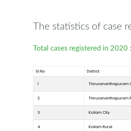
The statistics of case
Total cases registered in 2020
Sl.No
District
1
Thiruvananthapuram C
2
Thiruvananthapuram R
3
Kollam City
4
Kollam Rural