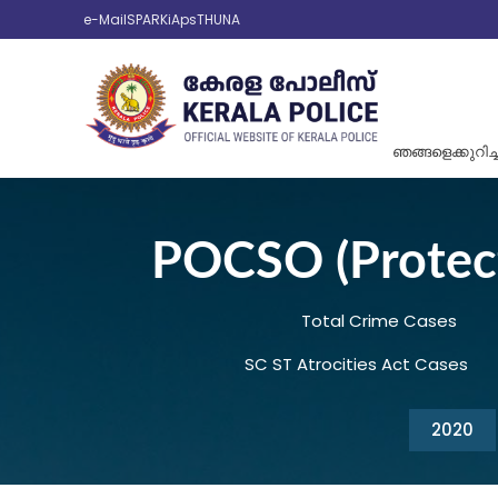
e-Mail
SPARK
iAps
THUNA
ഞങ്ങളെക്കുറിച്ച
POCSO (Protect
Total Crime Cases
SC ST Atrocities Act Cases
2020