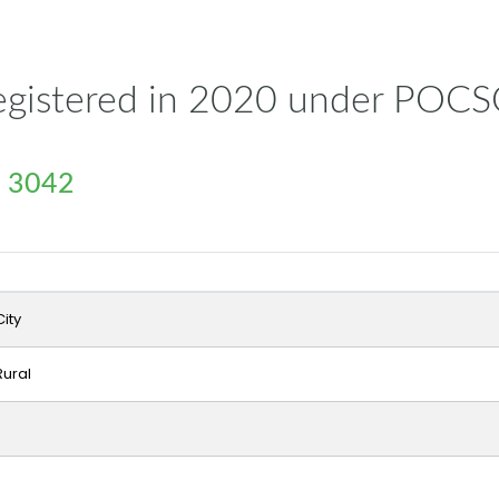
 registered in 2020 under POC
 : 3042
ity
ural