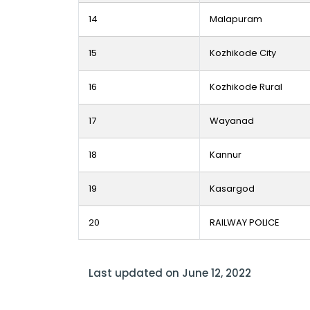
14
Malapuram
15
Kozhikode City
16
Kozhikode Rural
17
Wayanad
18
Kannur
19
Kasargod
20
RAILWAY POLICE
Last updated on June 12, 2022